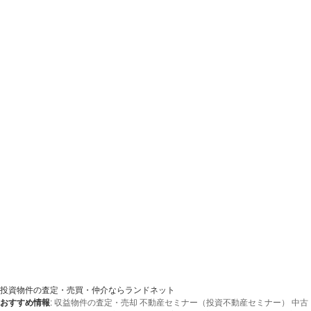
投資物件の査定・売買・仲介ならランドネット
おすすめ情報
:
収益物件の査定・売却
不動産セミナー（投資不動産セミナー）
中古