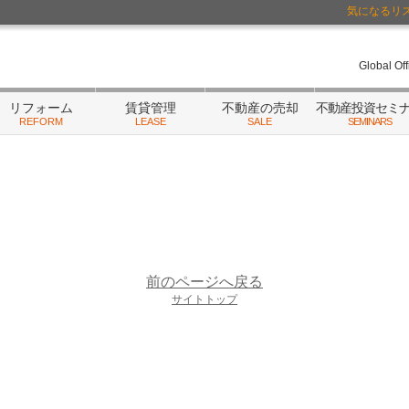
気になるリ
ーム・相続
/不動産にまつわるご相談はランドネットまで
Global Of
リフォーム
賃貸管理
不動産の売却
不動産投資セミ
REFORM
LEASE
SALE
SEMINARS
前のページへ戻る
サイトトップ